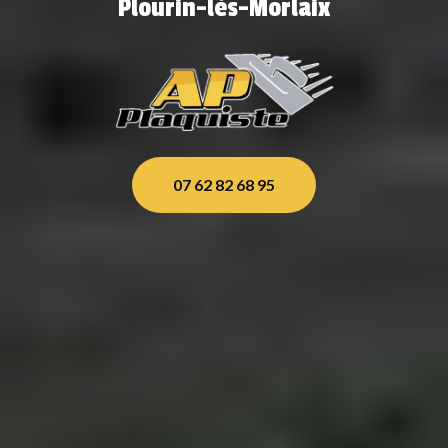
Plourin-lès-Morlaix
07 62 82 68 95